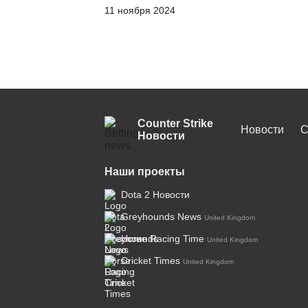
11 ноября 2024
Counter Strike
Новости
С
Новости
Наши проекты
Dota 2 Новости
Greyhounds News
United Kingdom
Horse Racing Time
United Kingdom
Cricket Times
United Kingdom