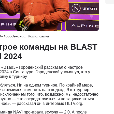
» Городенский. Фото: canva
строе команды на BLAST
l 2024
й «B1ad3» Городенский рассказал о настрое
2024 в Сингапуре. Городенский упомянул, что у
вку к турниру.
бляться. Ни на одном турнире. По крайней мере,
 стремимся изменить наш подход. Этот турнир
а исключением того, что, возможно, мы недостаточно
 нужно — это сосредоточиться и не зацикливаться
ное», — рассказал он в интервью HLTV.org.
оманда NAVI проиграла всухую — 2:0. А после