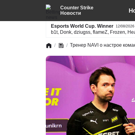
Counter Strike
Н
Новости
Esports World Cup. Winner
12/08/2026
b1t, Donk, dziugss, flameZ, Frozen, H
m0NESY, Magnojez, makazze, molodoy, N
XANTARES, zweih, ZywOo
Тренер NAVI о настрое кома
/
/