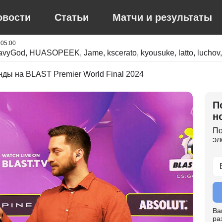
овости
Статьи
Матчи и результаты
 05:00
eavyGod, HUASOPEEK, Jame, kscerato, kyousuke, latto, luchov,
iKo, pr, ropz, sh1ro, Spinx, Staehr, w0nderful, Wicadia,
нды на BLAST Premier World Final 2024
П
н
По
эл
Ва
ра