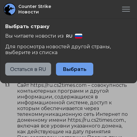
Counter Strike
Новости
/
Пользовательское соглашение
Выбрать страну
Вы читаете новости из
RU
Пользовательское
Для просмотра новостей другой страны,
соглашение
выберите из списка
Остаться в RU
Выбрать
1. Сайт в Интернете
1.1
Сайт https://ru.cs2times.com – совокупность
компьютерных программ и другой
информации, содержащихся в
информационной системе, доступ к
которым обеспечивается через
телекоммуникационную сеть Интернет по
доменному имени https://ru.cs2times.com.,
включая все уровни указанного домена,
как действующие на дату принятия