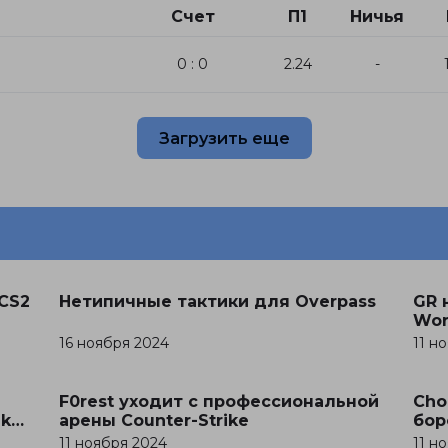
Счет
П1
Ничья
0 : 0
2.24
-
Загрузить еще
CS2
Нетипичные тактики для Overpass
GR 
Wor
16 ноября 2024
11 н
F0rest уходит с профессиональной
Cho
ike
арены Counter-Strike
бор
11 ноября 2024
11 н