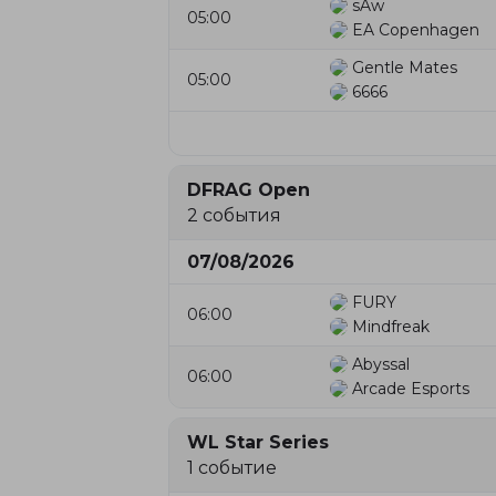
sAw
05:00
EA Copenhagen
Gentle Mates
05:00
6666
DFRAG Open
2 события
07/08/2026
FURY
06:00
Mindfreak
Abyssal
06:00
Arcade Esports
WL Star Series
1 событие