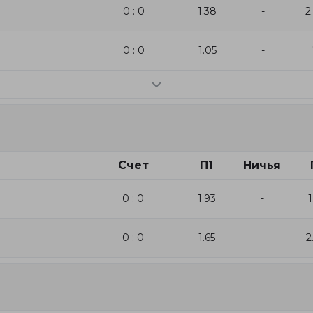
0 : 0
1.38
-
2
0 : 0
1.05
-
Счет
П1
Ничья
0 : 0
1.93
-
1
0 : 0
1.65
-
2