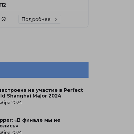
П2
Подробнее
1.59
настроена на участие в Perfect
ld Shanghai Major 2024
оября 2024
pper: «В финале мы не
олись»
оября 2024