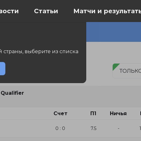
вости
Статьи
Матчи и результат
УЛЬТАТЫ
 страны, выберите из списка
о
ТОЛЬКО
Qualifier
Счет
П1
Ничья
0 : 0
7.5
-