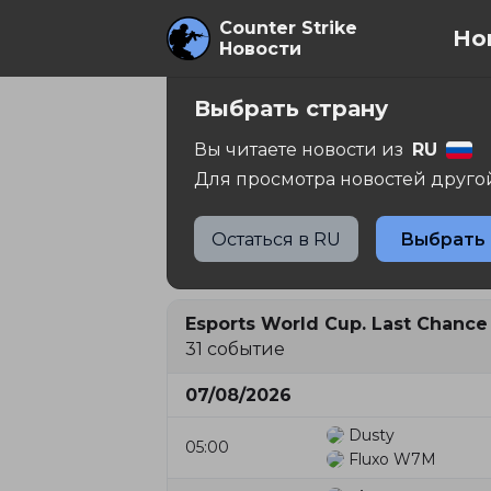
Counter Strike
Но
Новости
МАТЧИ И РЕЗ
Выбрать страну
Вы читаете новости из
RU
Для просмотра новостей другой
/
Матчи и результаты
Остаться в RU
Выбрать
Сейчас
Будет
Был
Esports World Cup. Last Chance 
31 событие
07/08/2026
Dusty
05:00
Fluxo W7M